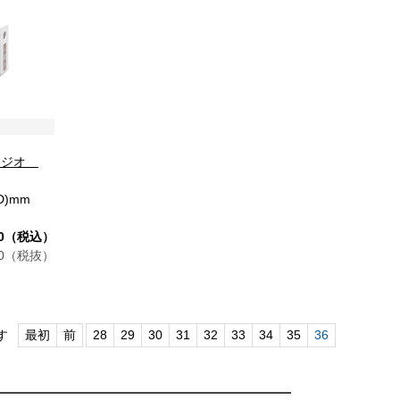
ラジオ
5(D)mm
80（税込）
00（税抜）
す
最初
前
28
29
30
31
32
33
34
35
36