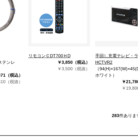
リモコンＣDT700ＨD
手回し充電テレビ・
（ステンレ
￥3,850（税込）
HCTVR2
￥3,500（税抜）
（94(H)×167(W)×4
371（税込）
ホワイト）
610（税抜）
￥21,7
￥19,8
283
件ありま