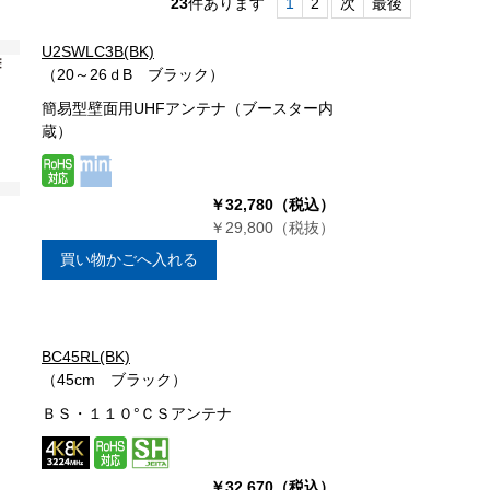
23
件あります
1
2
次
最後
U2SWLC3B(BK)
（20～26ｄB ブラック）
簡易型壁面用UHFアンテナ（ブースター内
蔵）
￥32,780（税込）
￥29,800（税抜）
買い物かごへ入れる
BC45RL(BK)
（45cm ブラック）
ＢＳ・１１０°ＣＳアンテナ
￥32,670（税込）