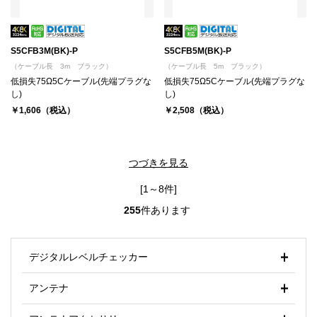
S5CFB3M(BK)-P
S5CFB5M(BK)-P
（ケーブル長 3m ブラック）
（ケーブル長 5m ブラック）
低損失75Ω5Cケーブル(先端プラグな
低損失75Ω5Cケーブル(先端プラグな
し)
し)
￥1,606（税込）
￥2,508（税込）
つづきを見る
[1～8件]
255
件あります
デジタルレベルチェッカー
アンテナ