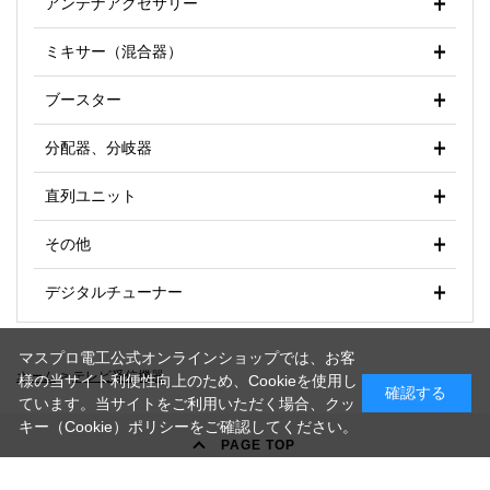
アンテナアクセサリー
ミキサー（混合器）
ブースター
分配器、分岐器
直列ユニット
その他
デジタルチューナー
マスプロ電工公式オンラインショップでは、お客
ホーム
>
テレビ受信機器
様の当サイト利便性向上のため、Cookieを使用し
確認する
ています。当サイトをご利用いただく場合、クッ
キー（Cookie）ポリシーをご確認してください。
PAGE TOP