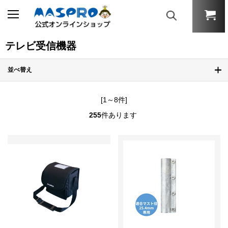
テレビ受信機器
並べ替え
[1～8件]
255
件あります