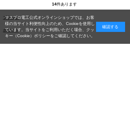
14
件あります
ブラック
マスプロ電工公式オンラインショップでは、お客
様の当サイト利便性向上のため、Cookieを使用し
確認する
ています。当サイトをご利用いただく場合、クッ
ホワイト
キー（Cookie）ポリシーをご確認してください。
ホーム
>
シリーズで選ぶ
>
WCシリーズ
PAGE TOP
お問い合わせ
利用規約