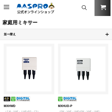
家庭用ミキサー
並べ替え
MXHWD
MXHUD-P
（ＦM・VHF・ＵHF+BS・CS）
（FM・VHF・UHF+FM・VHF・UHF）