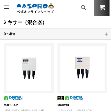
ミキサー（混合器）
並べ替え
MXHUD-P
MXHWD
（FM・VHF・UHF+FM・VHF・UHF）
（ＦM・VHF・ＵHF+BS・CS）