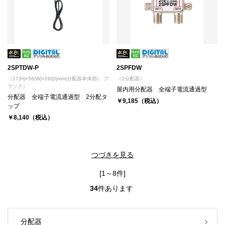
2SPTDW-P
2SPFDW
（27(H)×58(W)×28(D)mm(分配器本体部) ブ
（2分配器）
ラック）
屋内用分配器 全端子電流通過型
分配器 全端子電流通過型 2分配タ
￥9,185（税込）
ップ
￥8,140（税込）
つづきを見る
[1～8件]
34
件あります
分配器