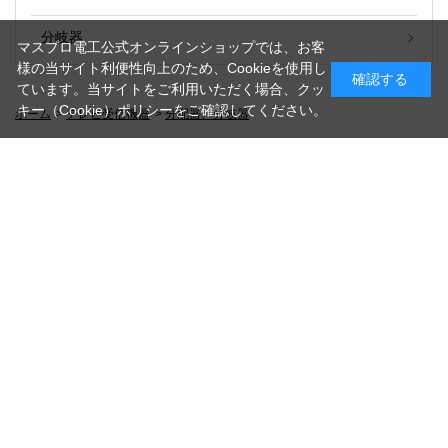
分岐器
マスプロ電工公式オンラインショップでは、お客
様の当サイト利便性向上のため、Cookieを使用し
確認する
ています。当サイトをご利用いただく場合、クッ
キー（Cookie）ポリシーをご確認してください。
ホーム
>
テレビ受信機器
>
分配器、分岐器
PAGE TOP
お問い合わせ
利用規約
プライバシーポリシー
クッキー（Cookie）ポリシー