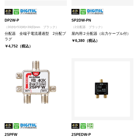
DP2W-P
SP2DW-PN
（30(H)×53(W)×39(D)mm ブラック）
（2分配器 ブラック）
分配器 全端子電流通過型 2分配プ
屋内用２分配器（出力ケーブル付）
ラグ
￥6,380（税込）
￥4,752（税込）
2SPFW
2SPEDW-P