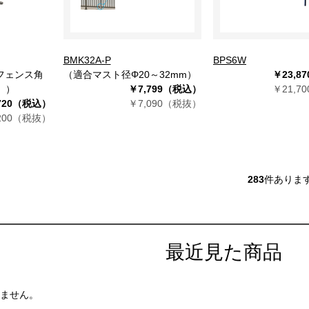
BMK32A-P
BPS6W
合フェンス角
（適合マスト径Φ20～32mm）
￥23,8
））
￥7,799（税込）
￥21,7
,720（税込）
￥7,090（税抜）
,200（税抜）
283
件ありま
最近見た商品
ません。