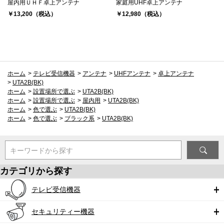
屋内用ＵＨＦ卓上アンテナ
家庭用UHF卓上アンテナ
￥13,200（税込）
￥12,980（税込）
ホーム
>
テレビ受信機器
>
アンテナ
>
UHFアンテナ
>
卓上アンテナ
>
UTA2B(BK)
ホーム
>
設置場所で選ぶ
>
UTA2B(BK)
ホーム
>
設置場所で選ぶ
>
屋内用
>
UTA2B(BK)
ホーム
>
色で選ぶ
>
UTA2B(BK)
ホーム
>
色で選ぶ
>
ブラック系
>
UTA2B(BK)
キーワードから探す
カテゴリから探す
テレビ受信機器
セキュリティー機器