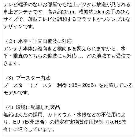
テレビ端子のないお部屋でも地上デジタル放送が見られる
卓上アンテナです。高さ約20cm、横幅約10cmの手のひら
サイズで、薄型テレビと調和するフラットかつシンプルな
デザインです。
（２）水平・垂直両偏波に対応
アンテナ本体は縦向きと横向きを変えられますから、水
平・垂直のどちらの偏波にも対応し、どの地域でも受信で
きます。
（3）ブースター内蔵
ブースター（ブースター利得：15～20dB）を内蔵している
モデルです。
（4）環境に配慮した製品
無鉛はんだの採用、カドミウム・水銀などの不使用によ
り、EU（欧州連合）の特定有害物質使用規制（RoHS指
令）に適合しています。