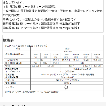
適合しています。
（
8
）
JEITA SH
マーク
HS
マーク登録製品
一般社団法人
電子情報技術産業協会で審査・登録され、衛星テレビジョン放送
の中間周波数
帯域において、一定以上の遮へい性能を有する分配器です。
分配器
JEITA SH
マーク規格：漏洩電界強度
40.2dB
μ
V/m
以下
分岐器
JEITA HS
マーク規格：漏洩電界強度
40.2dB
μ
V/m
以下
規格表