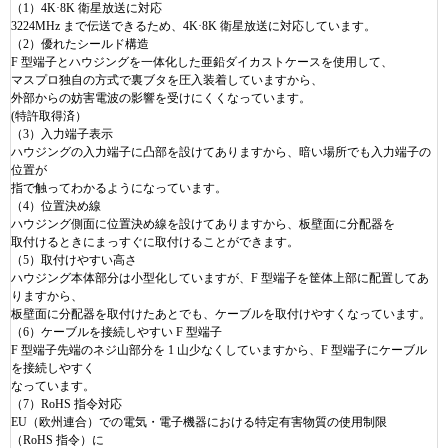
（
1
）
4K
·
8K
衛星放送に対応
3224MHz
まで伝送できるため、
4K
·
8K
衛星放送に対応しています。
（
2
）優れたシールド構造
F
型端子とハウジングを一体化した亜鉛ダイカストケースを使用して、
マスプロ独自の方式で裏ブタを圧入装着していますから、
外部からの妨害電波の影響を受けにくくなっています。
(
特許取得済）
（
3
）入力端子表示
ハウジングの入力端子に凸部を設けてありますから、暗い場所でも入力端子の
位置が
指で触ってわかるようになっています。
（
4
）位置決め線
ハウジング側面に位置決め線を設けてありますから、板壁面に分配器を
取付けるときにまっすぐに取付けることができます。
（
5
）取付けやすい高さ
ハウジング本体部分は小型化していますが、
F
型端子を筐体上部に配置してあ
りますから、
板壁面に分配器を取付けたあとでも、ケーブルを取付けやすくなっています。
（
6
）ケーブルを接続しやすい
F
型端子
F
型端子先端のネジ山部分を
1
山少なくしていますから、
F
型端子にケーブル
を接続しやすく
なっています。
（
7
）
RoHS
指令対応
EU
（欧州連合）での電気・電子機器における特定有害物質の使用制限
（
RoHS
指令）に