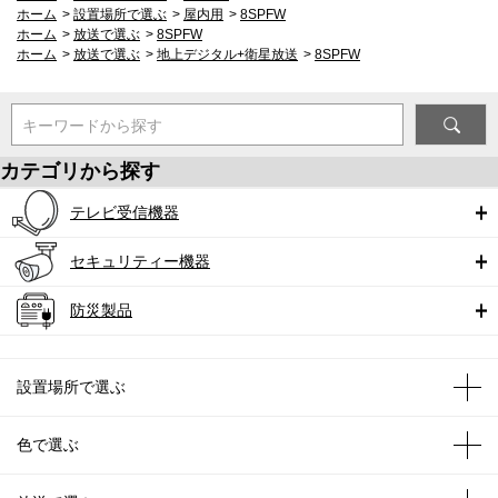
ホーム
>
設置場所で選ぶ
>
屋内用
>
8SPFW
ホーム
>
放送で選ぶ
>
8SPFW
ホーム
>
放送で選ぶ
>
地上デジタル+衛星放送
>
8SPFW
キーワードから探す
カテゴリから探す
テレビ受信機器
セキュリティー機器
防災製品
設置場所で選ぶ
色で選ぶ