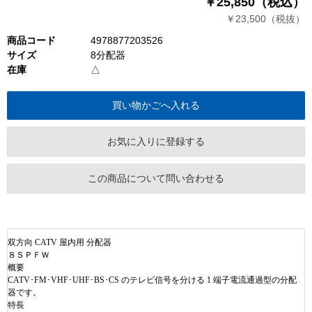
￥25,850（税込）
￥23,500（税抜）
商品コード
4978877203526
サイズ
8分配器
在庫
△
お気に入りに登録する
この商品について問い合わせる
双方向
CATV
屋内用
分配器
８ＳＰＦＷ
概要
CATV
･
FM
･
VHF
･
UHF
･
BS
･
CS
のテレビ信号を分ける
1
端子電流通過型の分配
器です。
特長