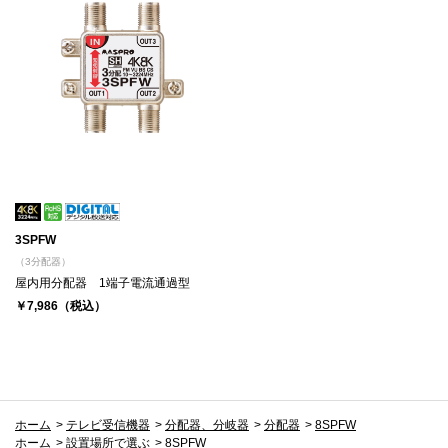
3SPFW
（3分配器）
屋内用分配器 1端子電流通過型
￥7,986（税込）
ホーム
>
テレビ受信機器
>
分配器、分岐器
>
分配器
>
8SPFW
ホーム
>
設置場所で選ぶ
>
8SPFW