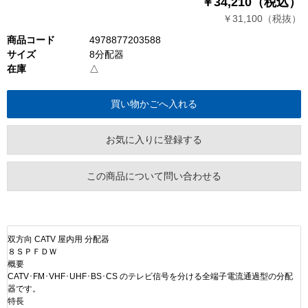
￥34,210（税込）
￥31,100（税抜）
商品コード
4978877203588
サイズ
8分配器
在庫
△
お気に入りに登録する
この商品について問い合わせる
双方向 CATV 屋内用 分配器
８ＳＰＦＤＷ
概要
CATV･FM･VHF･UHF･BS･CS のテレビ信号を分ける全端子電流通過型の分配
器です。
特長