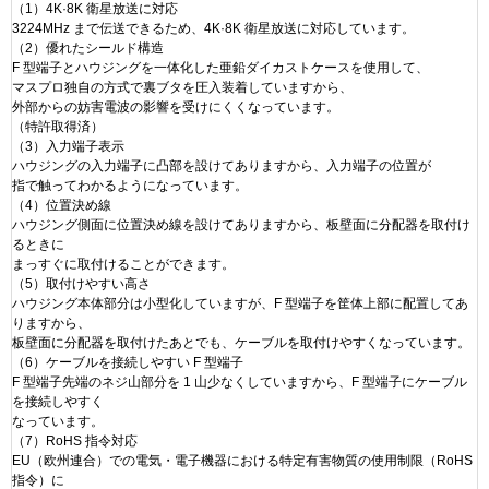
（1）4K·8K 衛星放送に対応
3224MHz まで伝送できるため、4K·8K 衛星放送に対応しています。
（2）優れたシールド構造
F 型端子とハウジングを一体化した亜鉛ダイカストケースを使用して、
マスプロ独自の方式で裏ブタを圧入装着していますから、
外部からの妨害電波の影響を受けにくくなっています。
（特許取得済）
（3）入力端子表示
ハウジングの入力端子に凸部を設けてありますから、入力端子の位置が
指で触ってわかるようになっています。
（4）位置決め線
ハウジング側面に位置決め線を設けてありますから、板壁面に分配器を取付け
るときに
まっすぐに取付けることができます。
（5）取付けやすい高さ
ハウジング本体部分は小型化していますが、F 型端子を筐体上部に配置してあ
りますから、
板壁面に分配器を取付けたあとでも、ケーブルを取付けやすくなっています。
（6）ケーブルを接続しやすい F 型端子
F 型端子先端のネジ山部分を 1 山少なくしていますから、F 型端子にケーブル
を接続しやすく
なっています。
（7）RoHS 指令対応
EU（欧州連合）での電気・電子機器における特定有害物質の使用制限（RoHS
指令）に