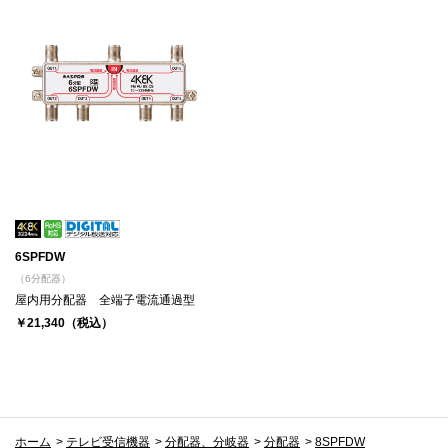
6SPFDW
（6分配器）
屋内用分配器 全端子電流通過型
￥21,340（税込）
ホーム
>
テレビ受信機器
>
分配器、分岐器
>
分配器
>
8SPFDW