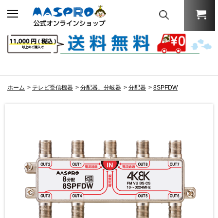
ホーム
>
テレビ受信機器
>
分配器、分岐器
>
分配器
>
8SPFDW