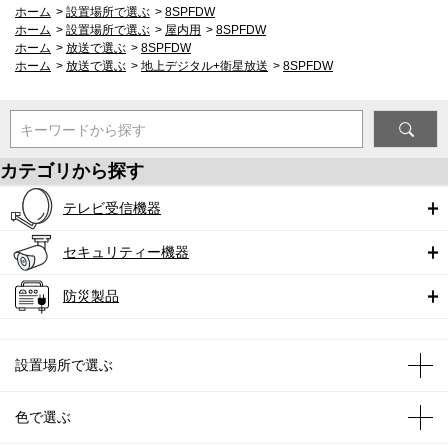
ホーム
>
設置場所で選ぶ
>
8SPFDW
ホーム
>
設置場所で選ぶ
>
屋内用
>
8SPFDW
ホーム
>
放送で選ぶ
>
8SPFDW
ホーム
>
放送で選ぶ
>
地上デジタル+衛星放送
>
8SPFDW
キーワードから探す
カテゴリから探す
テレビ受信機器
セキュリティー機器
防災製品
設置場所で選ぶ
色で選ぶ