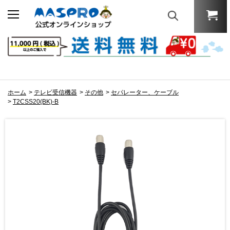
ホーム
>
テレビ受信機器
>
その他
>
セパレーター、ケーブル
>
T2CSS20(BK)-B