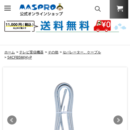
ホーム
>
テレビ受信機器
>
その他
>
セパレーター、ケーブル
>
S4CFB5M(H)-P