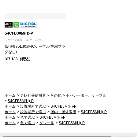
S4CFB30M(H)-P
（ケーブル長 30m 灰色）
低損失75Ω接続4Cケーブル(先端プラ
グなし)
￥7,183（税込）
ホーム
>
テレビ受信機器
>
その他
>
セパレーター、ケーブル
>
S4CFB5M(H)-P
ホーム
>
設置場所で選ぶ
>
S4CFB5M(H)-P
ホーム
>
設置場所で選ぶ
>
屋内・屋外両用
>
S4CFB5M(H)-P
ホーム
>
色で選ぶ
>
S4CFB5M(H)-P
ホーム
>
色で選ぶ
>
グレー系
>
S4CFB5M(H)-P