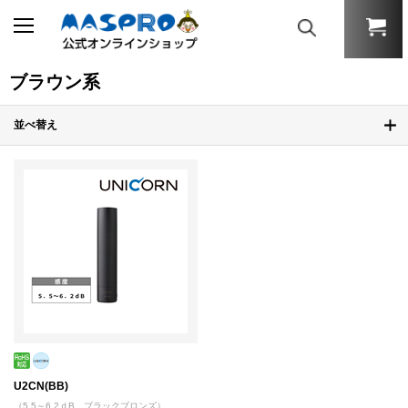
ブラウン系
並べ替え
U2CN(BB)
（5.5～6.2ｄB ブラックブロンズ）