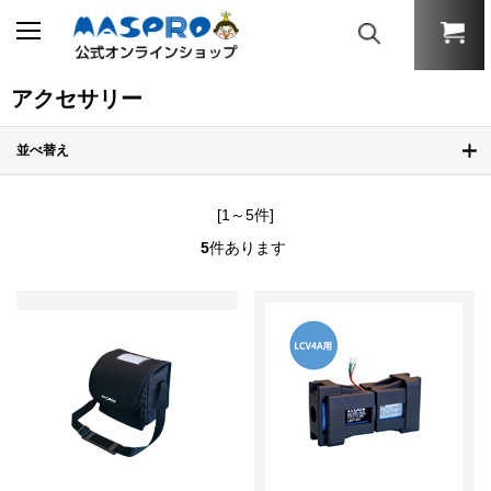
アクセサリー
並べ替え
[1～5件]
5
件あります