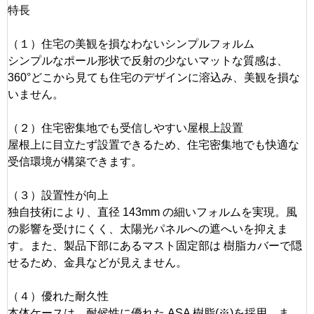
特長
（１）住宅の美観を損なわないシンプルフォルム
シンプルなポール形状で反射の少ないマットな質感は、
360°どこから見ても住宅のデザインに溶込み、美観を損な
いません。
（２）住宅密集地でも受信しやすい屋根上設置
屋根上に目立たず設置できるため、住宅密集地でも快適な
受信環境が構築できます。
（３）設置性が向上
独自技術により、直径 143mm の細いフォルムを実現。風
の影響を受けにくく、太陽光パネルへの遮へいを抑えま
す。また、製品下部にあるマスト固定部は 樹脂カバーで隠
せるため、金具などが見えません。
（４）優れた耐久性
本体ケースは、耐候性に優れた ASA 樹脂(※)を採用。ま