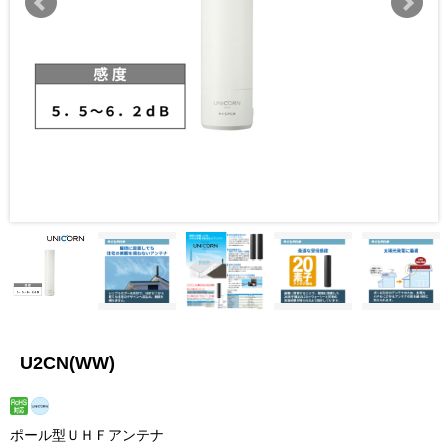
U2CN(WW)
ポール型ＵＨＦアンテナ