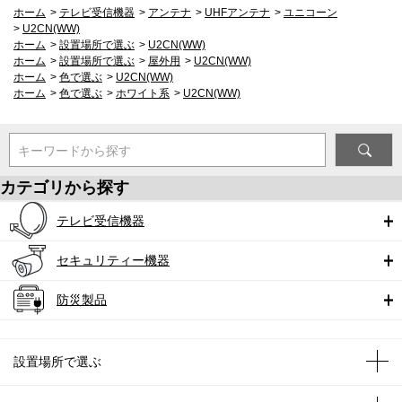
ホーム
>
テレビ受信機器
>
アンテナ
>
UHFアンテナ
>
ユニコーン
>
U2CN(WW)
ホーム
>
設置場所で選ぶ
>
U2CN(WW)
ホーム
>
設置場所で選ぶ
>
屋外用
>
U2CN(WW)
ホーム
>
色で選ぶ
>
U2CN(WW)
ホーム
>
色で選ぶ
>
ホワイト系
>
U2CN(WW)
キーワードから探す
カテゴリから探す
テレビ受信機器
セキュリティー機器
防災製品
設置場所で選ぶ