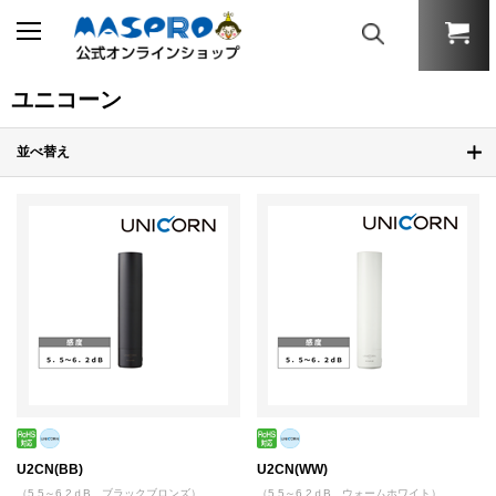
ユニコーン
並べ替え
U2CN(BB)
U2CN(WW)
（5.5～6.2ｄB ブラックブロンズ）
（5.5～6.2ｄB ウォームホワイト）