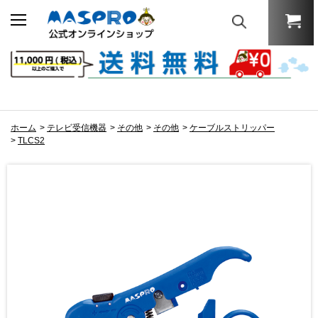
ホーム
>
テレビ受信機器
>
その他
>
その他
>
ケーブルストリッパー
>
TLCS2