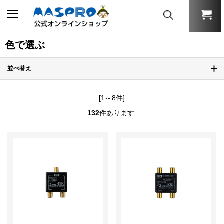
色で選ぶ
並べ替え
[1～8件]
132
件あります