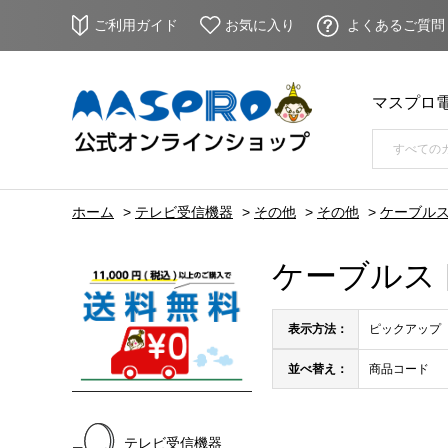
ご利用ガイド
お気に入り
よくあるご質問
マスプロ
ホーム
>
テレビ受信機器
>
その他
>
その他
>
ケーブル
ケーブルス
表示方法：
ピックアップ
並べ替え：
商品コード
テレビ受信機器