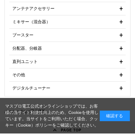
アンテナアクセサリー
ミキサー（混合器）
ブースター
分配器、分岐器
直列ユニット
その他
デジタルチューナー
マスプロ電工公式オンラインショップでは、お客
ホーム
>
テレビ受信機器
様の当サイト利便性向上のため、Cookieを使用し
確認する
ています。当サイトをご利用いただく場合、クッ
キー（Cookie）ポリシーをご確認してください。
PAGE TOP