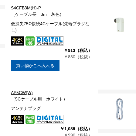
S4CFB3M(H)-P
（ケーブル長 3m 灰色）
低損失75Ω接続4Cケーブル(先端プラグな
し)
￥913（税込）
￥830（税抜）
買い物かごへ入れる
AP5CW(W)
（5Cケーブル用 ホワイト）
アンテナプラグ
￥1,089（税込）
￥990（税抜）