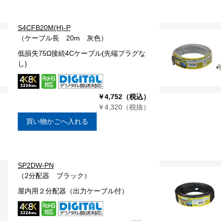
S4CFB20M(H)-P
（ケーブル長 20m 灰色）
低損失75Ω接続4Cケーブル(先端プラグな
し)
￥4,752（税込）
￥4,320（税抜）
買い物かごへ入れる
SP2DW-PN
（2分配器 ブラック）
屋内用２分配器（出力ケーブル付）