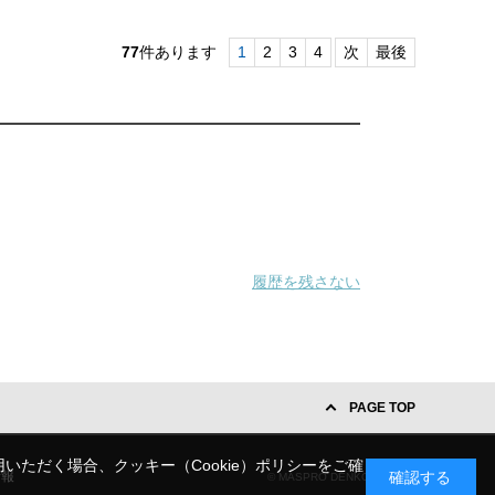
77
件あります
1
2
3
4
次
最後
履歴を残さない
PAGE TOP
いただく場合、クッキー（Cookie）ポリシーをご確
確認する
情報
© MASPRO DENKOH CORP.